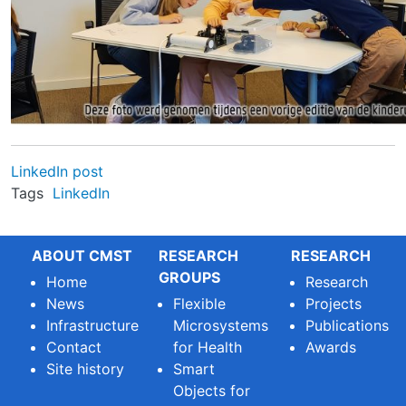
LinkedIn post
Tags
LinkedIn
ABOUT CMST
RESEARCH
RESEARCH
GROUPS
Home
Research
News
Flexible
Projects
Infrastructure
Microsystems
Publications
Contact
for Health
Awards
Site history
Smart
Objects for